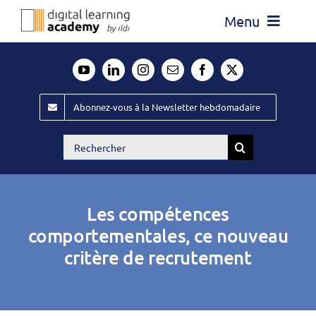
Passer
Menu
au
contenu
Actualité
Média
Abonnez-vous à la Newsletter hebdomadaire
Évènements ILDI
Rechercher:
Offres d’emploi
Goodies
Les compétences
Publiez
comportementales, ce nouveau
critère de recrutement
Contact