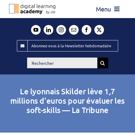
Passer
Menu
au
contenu
Actualité
Média
Abonnez-vous à la Newsletter hebdomadaire
Évènements ILDI
Rechercher:
Offres d’emploi
Goodies
Le lyonnais Skilder lève 1,7
Publiez
millions d’euros pour évaluer les
soft-skills — La Tribune
Contact