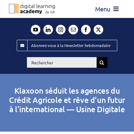
Passer
Menu
au
contenu
Actualité
Média
Abonnez-vous à la Newsletter hebdomadaire
Évènements ILDI
Rechercher:
Offres d’emploi
Goodies
Klaxoon séduit les agences du
Publiez
Crédit Agricole et rêve d’un futur
à l’international — Usine Digitale
Contact