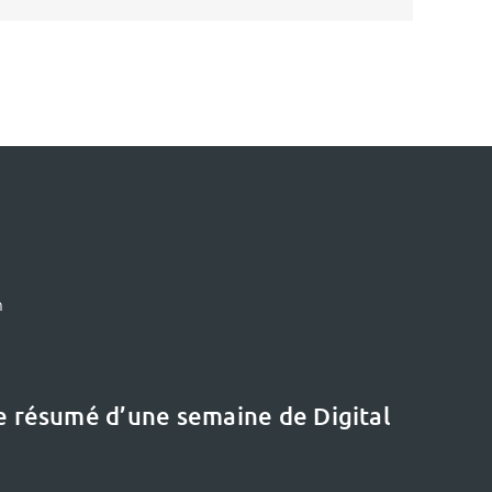
m
le résumé d’une semaine de Digital
Le dernier dossier
Etat de l’art :