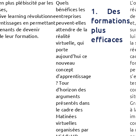
L’o
n plus plébiscité par les
Quels
ré
ses,
bénéfices les
1. Des
de
ive learning révolutionne
entreprises
formations
et
entissages en permettant
peuvent-elles
plus
su
enants de devenir
attendre de la
lu
de leur formation.
réalité
efficaces
la
virtuelle, qui
ré
porte
ca
aujourd’hui ce
fo
nouveau
pe
concept
s’
d’apprentissage
te
? Tour
co
d’horizon des
si
arguments
Gr
présentés dans
à 
le cadre des
im
Matinées
co
virtuelles
la
organisées par