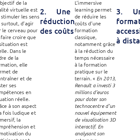
bjectif de la
L’immersive
alité virtuelle est
learning permet
2. Une
3. U
 stimuler les sens
de réduire les
réduction
forma
, surtout, d’agir
coûts d’une
des coûts
access
r le cerveau pour
formation
i faire croire que
classique,
à dist
 situation est
notamment grâce
elle. Dans le
à la réduction du
dre de la
temps nécessaire
rmation, elle
à la formation
rmet de
pratique sur le
entraîner et de
terrain. «
En 2013,
ster ses
Renault a investi 3
mpétences en
millions d’euros
tuation réelle.
pour doter son
âce à son aspect
technocentre d’un
la fois ludique et
nouvel équipement
mersif, la
de visualisation 3D
mpréhension et
interactif. En
 motivation du
analysant son