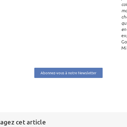
co
ma
ch
qui
en
ex
Go
Mi
Abonnez-vous à notre Newsletter
agez cet article