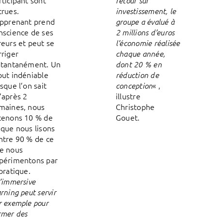
rticipant sont
retour sur
crues.
investissement, le
apprenant prend
groupe a évalué à
nscience de ses
2 millions d’euros
reurs et peut se
l’économie réalisée
rriger
chaque année,
stantanément. Un
dont 20 % en
out indéniable
réduction de
rsque l’on sait
« ,
conception
’après 2
illustre
maines, nous
Christophe
tenons 10 % de
Gouet.
 que nous lisons
ntre 90 % de ce
e nous
périmentons par
 pratique.
’immersive
arning peut servir
r exemple pour
rmer des