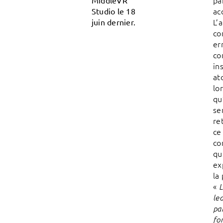
pa
MiddleVR
ac
Studio le 18
L’
juin dernier.
co
er
co
in
at
lo
qu
se
re
ce
co
qu
ex
la
«
L
le
pa
fo