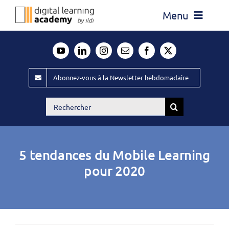
Passer
Menu
au
contenu
Actualité
Média
Abonnez-vous à la Newsletter hebdomadaire
Évènements ILDI
Rechercher:
Offres d’emploi
Goodies
5 tendances du Mobile Learning
Publiez
pour 2020
Contact