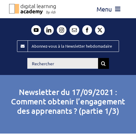
Passer
Menu
au
contenu
Actualité
Média
Abonnez-vous à la Newsletter hebdomadaire
Évènements ILDI
Rechercher:
Offres d’emploi
Goodies
Newsletter du 17/09/2021 :
Publiez
Comment obtenir l’engagement
des apprenants ? (partie 1/3)
Contact