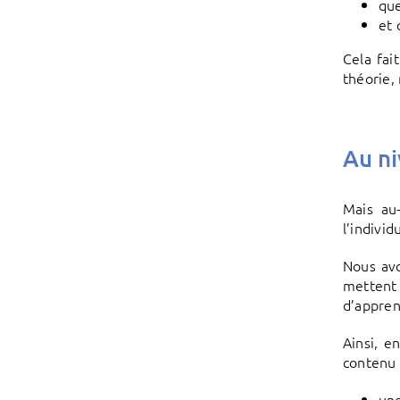
que
et 
Cela fai
théorie,
Au ni
Mais au-
l’individ
Nous avo
mettent 
d’appren
Ainsi, e
contenu 
une