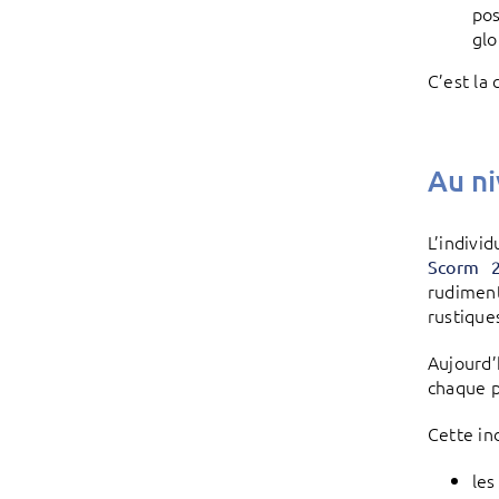
pos
glo
C’est la
Au ni
L’indivi
Scorm 
rudiment
rustique
Aujourd’
chaque 
Cette in
les