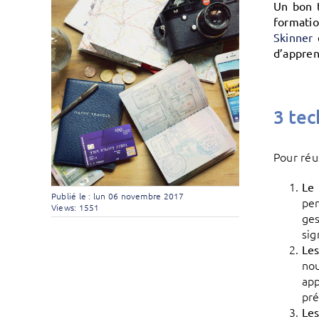
Un bon t
formatio
Skinner
d’appren
3 tec
Pour réu
Le
Publié le : lun 06 novembre 2017
pen
Views: 1551
ge
sig
Les
nou
app
pré
Les