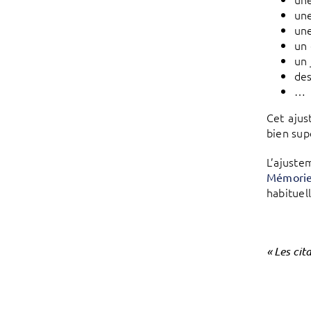
une
une
un 
un 
des
…
Cet ajus
bien sup
L’ajuste
Mémori
habituel
« Les ci