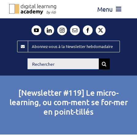
Passer
Menu
au
contenu
Actualité
Média
Abonnez-vous à la Newsletter hebdomadaire
Évènements ILDI
Rechercher:
Offres d’emploi
Goodies
[Newsletter #119] Le micro-
Publiez
learning, ou com-ment se for-mer
en point-tillés
Contact