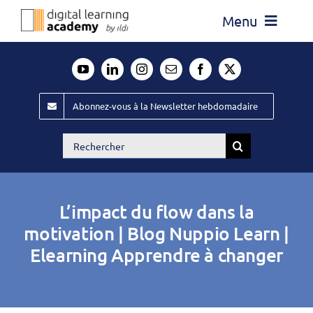
Passer
Menu
au
contenu
Actualité
Média
Abonnez-vous à la Newsletter hebdomadaire
Évènements ILDI
Rechercher:
Offres d’emploi
Goodies
L’impact du flow dans la
Publiez
motivation | Blog Nuppio Learn |
Elearning Apprendre à changer
Contact