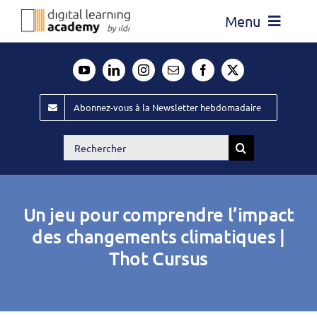
Passer
Menu
au
contenu
Actualité
Média
Abonnez-vous à la Newsletter hebdomadaire
Évènements ILDI
Rechercher:
Offres d’emploi
Goodies
Un jeu pour comprendre l’impact
Publiez
des changements climatiques |
Thot Cursus
Contact