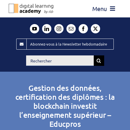
Passer
Menu
au
contenu
Actualité
Média
Abonnez-vous à la Newsletter hebdomadaire
Évènements ILDI
Rechercher:
Offres d’emploi
Goodies
Gestion des données,
Publiez
certification des diplômes : la
blockchain investit
Contact
l’enseignement supérieur –
Educpros