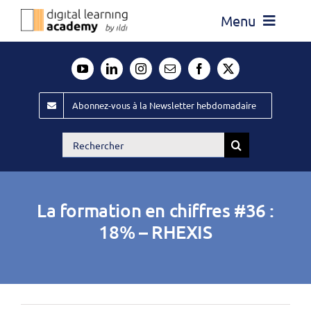
Passer
Menu
au
contenu
Actualité
Média
Abonnez-vous à la Newsletter hebdomadaire
Évènements ILDI
Rechercher:
Offres d’emploi
Goodies
La formation en chiffres #36 :
Publiez
18% – RHEXIS
Contact