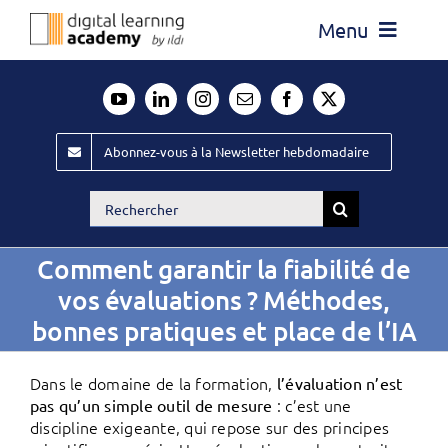
Passer
Menu
au
contenu
Actualité
Média
Abonnez-vous à la Newsletter hebdomadaire
Évènements ILDI
Rechercher:
Offres d’emploi
Comment garantir la fiabilité de
Goodies
vos évaluations ? Méthodes,
Publiez
bonnes pratiques et place de l’IA
Contact
Dans le domaine de la formation,
l’évaluation n’est
: c’est une
pas qu’un simple outil de mesure
discipline exigeante, qui repose sur des principes