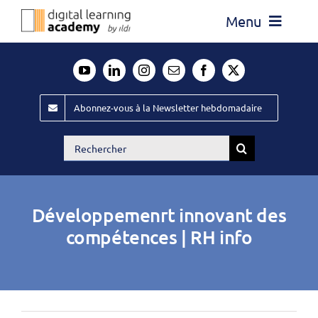
Passer
Menu
au
contenu
Actualité
Média
Abonnez-vous à la Newsletter hebdomadaire
Évènements ILDI
Rechercher:
Offres d’emploi
Goodies
Développemenrt innovant des
Publiez
compétences | RH info
Contact