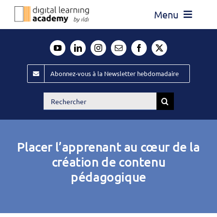
Passer
Menu
au
contenu
Actualité
Média
Abonnez-vous à la Newsletter hebdomadaire
Évènements ILDI
Rechercher:
Offres d’emploi
Goodies
Placer l’apprenant au cœur de la
Publiez
création de contenu
pédagogique
Contact