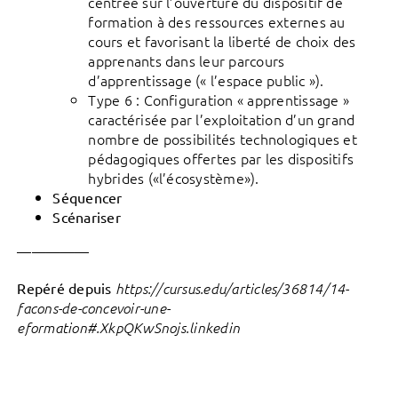
centrée sur l’ouverture du dispositif de
formation à des ressources externes au
cours et favorisant la liberté de choix des
apprenants dans leur parcours
d’apprentissage (« l’espace public »).
Type 6 : Configuration « apprentissage »
caractérisée par l’exploitation d’un grand
nombre de possibilités technologiques et
pédagogiques offertes par les dispositifs
hybrides («l’écosystème»).
Séquencer
Scénariser
—————
Repéré depuis
https://cursus.edu/articles/36814/14-
facons-de-concevoir-une-
eformation#.XkpQKwSnojs.linkedin