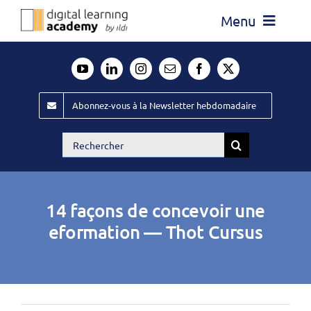
Passer
Menu
au
contenu
Actualité
Média
Abonnez-vous à la Newsletter hebdomadaire
Évènements ILDI
Rechercher:
Offres d’emploi
Goodies
14 façons de concevoir une
Publiez
eformation — Thot Cursus
Contact