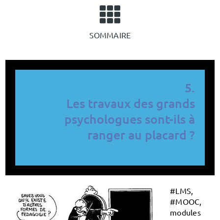
SOMMAIRE
5.
Les travaux des grands
psychologues sont-ils à
ranger au placard ?
#LMS,
#MOOC,
modules