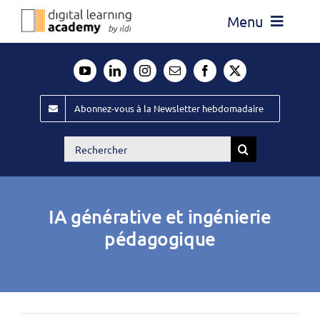
Passer
Menu
au
contenu
Actualité
Média
Abonnez-vous à la Newsletter hebdomadaire
Évènements ILDI
Rechercher:
Offres d’emploi
Goodies
IA générative et ingénierie
Publiez
pédagogique
Contact