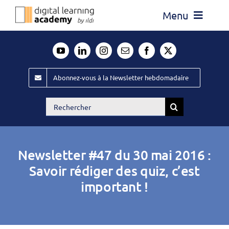
Passer
Menu
au
contenu
Actualité
Média
Abonnez-vous à la Newsletter hebdomadaire
Évènements ILDI
Rechercher:
Offres d’emploi
Goodies
Newsletter #47 du 30 mai 2016 :
Publiez
Savoir rédiger des quiz, c’est
important !
Contact