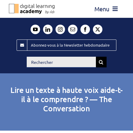
Passer
Menu
au
contenu
Actualité
Média
Abonnez-vous à la Newsletter hebdomadaire
Évènements ILDI
Rechercher:
Offres d’emploi
Goodies
Lire un texte à haute voix aide-t-
Publiez
il à le comprendre ? — The
Conversation
Contact