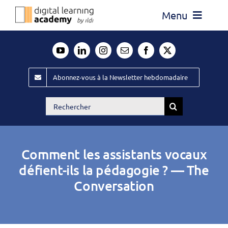
Passer
Menu
au
contenu
Actualité
Média
Abonnez-vous à la Newsletter hebdomadaire
Évènements ILDI
Rechercher:
Offres d’emploi
Goodies
Comment les assistants vocaux
Publiez
défient-ils la pédagogie ? — The
Conversation
Contact