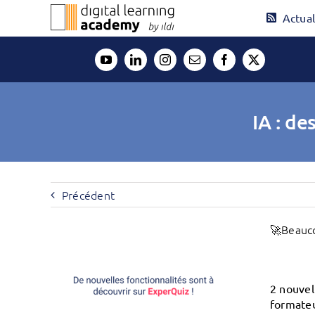
Passer
Actual
au
contenu
IA : de
Précédent
🚀Beauco
2 nouvell
formateu