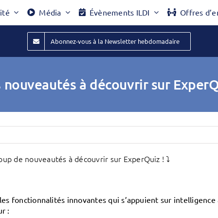
ité
Média
Évènements ILDI
Offres d’e
Abonnez-vous à la Newsletter hebdomadaire
s nouveautés à découvrir sur ExperQ
up de nouveautés à découvrir sur ExperQuiz ! ⤵️
es fonctionnalités innovantes qui s’appuient sur intelligence ar
r :