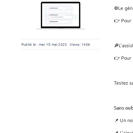
⚙️Le gén
👉 Pour 
🔎L’assi
Publié le : mer 10 mai 2023
Views: 1406
👉 Pour 
Testez s
Sans oub
📌 Un no
📌 L’ajo