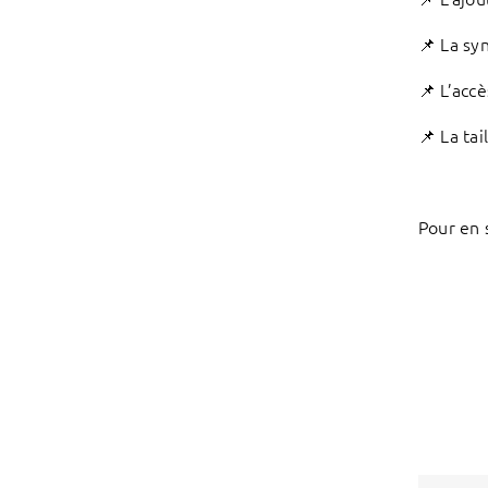
📌 La sy
📌 L’accè
📌 La ta
Pour en 