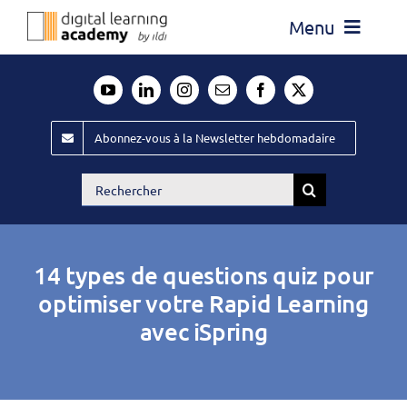
Passer
Menu
au
contenu
Actualité
Média
Abonnez-vous à la Newsletter hebdomadaire
Évènements ILDI
Rechercher:
Offres d’emploi
Goodies
14 types de questions quiz pour
Publiez
optimiser votre Rapid Learning
avec iSpring
Contact