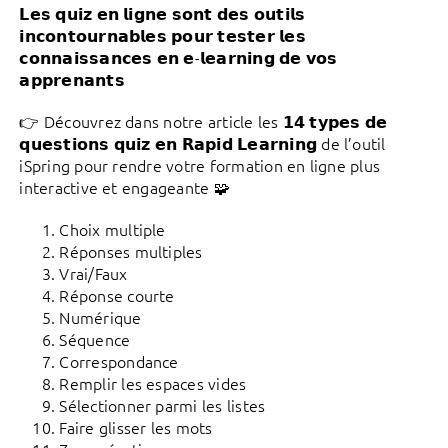
𝗟𝗲𝘀 𝗾𝘂𝗶𝘇 𝗲𝗻 𝗹𝗶𝗴𝗻𝗲 𝘀𝗼𝗻𝘁 𝗱𝗲𝘀 𝗼𝘂𝘁𝗶𝗹𝘀
𝗶𝗻𝗰𝗼𝗻𝘁𝗼𝘂𝗿𝗻𝗮𝗯𝗹𝗲𝘀 𝗽𝗼𝘂𝗿 𝘁𝗲𝘀𝘁𝗲𝗿 𝗹𝗲𝘀
𝗰𝗼𝗻𝗻𝗮𝗶𝘀𝘀𝗮𝗻𝗰𝗲𝘀 𝗲𝗻 𝗲-𝗹𝗲𝗮𝗿𝗻𝗶𝗻𝗴 𝗱𝗲 𝘃𝗼𝘀
𝗮𝗽𝗽𝗿𝗲𝗻𝗮𝗻𝘁𝘀
👉 Découvrez dans notre article les 𝟭𝟰 𝘁𝘆𝗽𝗲𝘀 𝗱𝗲
𝗾𝘂𝗲𝘀𝘁𝗶𝗼𝗻𝘀 𝗾𝘂𝗶𝘇 𝗲𝗻 𝗥𝗮𝗽𝗶𝗱 𝗟𝗲𝗮𝗿𝗻𝗶𝗻𝗴 de l’outil
iSpring pour rendre votre formation en ligne plus
interactive et engageante 🧩
Choix multiple
Réponses multiples
Vrai/Faux
Réponse courte
Numérique
Séquence
Correspondance
Remplir les espaces vides
Sélectionner parmi les listes
Faire glisser les mots