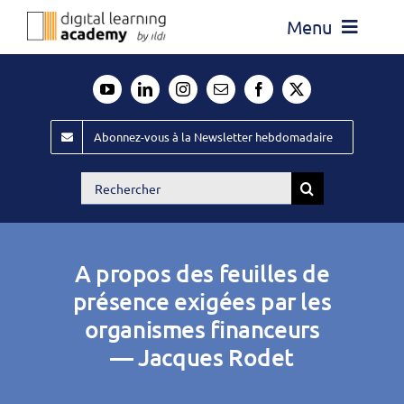
Passer
Menu
au
contenu
Actualité
Média
Abonnez-vous à la Newsletter hebdomadaire
Évènements ILDI
Rechercher:
Offres d’emploi
Goodies
A propos des feuilles de
Publiez
présence exigées par les
organismes financeurs
Contact
— Jacques Rodet