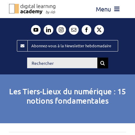
Passer
Menu
au
contenu
Actualité
Média
Abonnez-vous à la Newsletter hebdomadaire
Évènements ILDI
Rechercher:
Offres d’emploi
Goodies
Les Tiers-Lieux du numérique : 15
Publiez
notions fondamentales
Contact