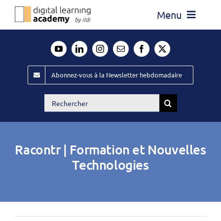
Passer
Menu
au
contenu
Actualité
Média
Abonnez-vous à la Newsletter hebdomadaire
Évènements ILDI
Rechercher:
Offres d’emploi
Goodies
Racontr | Formation et Nouvelles
Publiez
Technologies
Contact