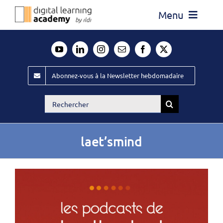
Passer
Menu
au
contenu
Actualité
Média
Abonnez-vous à la Newsletter hebdomadaire
Évènements ILDI
Rechercher:
Offres d’emploi
Goodies
laet’smind
Publiez
Contact