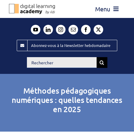
Passer
Menu
au
contenu
Actualité
Média
Abonnez-vous à la Newsletter hebdomadaire
Évènements ILDI
Rechercher:
Offres d’emploi
Goodies
Méthodes pédagogiques
Publiez
numériques : quelles tendances
en 2025
Contact