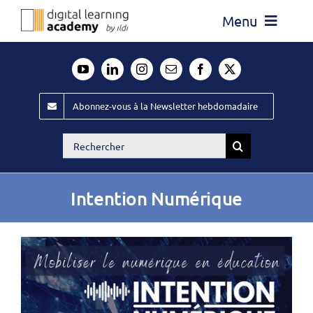
Passer
Menu
au
contenu
Actualité
Média
Abonnez-vous à la Newsletter hebdomadaire
Évènements ILDI
Rechercher:
Offres d’emploi
Goodies
Intention Numérique
Publiez
Contact