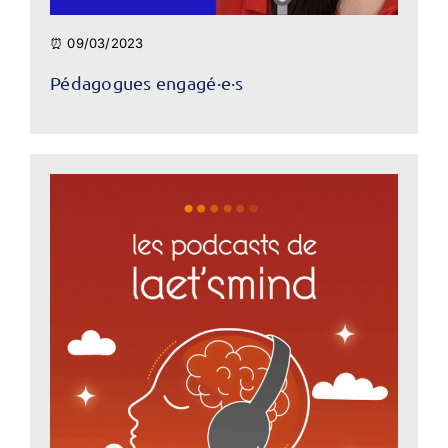
⏰ 09/03/2023
Pédagogues engagé·e·s