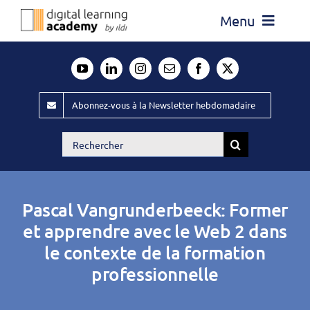
Passer
Menu
au
contenu
Actualité
Média
Abonnez-vous à la Newsletter hebdomadaire
Évènements ILDI
Rechercher:
Offres d’emploi
Goodies
Pascal Vangrunderbeeck: Former
Publiez
et apprendre avec le Web 2 dans
le contexte de la formation
Contact
professionnelle