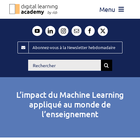
Passer
Menu
au
contenu
Actualité
Média
Abonnez-vous à la Newsletter hebdomadaire
Évènements ILDI
Rechercher:
Offres d’emploi
Goodies
L’impact du Machine Learning
Publiez
appliqué au monde de
l’enseignement
Contact