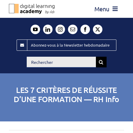
Passer
Menu
au
contenu
Actualité
Média
Abonnez-vous à la Newsletter hebdomadaire
Évènements ILDI
Rechercher:
Offres d’emploi
Goodies
LES 7 CRITÈRES DE RÉUSSITE
Publiez
D’UNE FORMATION — RH Info
Contact