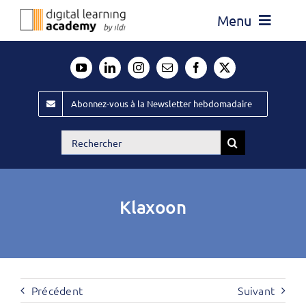
Passer
Menu
au
contenu
Actualité
Média
Abonnez-vous à la Newsletter hebdomadaire
Évènements ILDI
Rechercher:
Offres d’emploi
Goodies
Klaxoon
Publiez
Contact
Précédent
Suivant