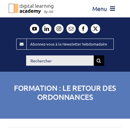
Passer
Menu
au
contenu
Actualité
Média
Abonnez-vous à la Newsletter hebdomadaire
Évènements ILDI
Rechercher:
Offres d’emploi
Goodies
FORMATION : LE RETOUR DES
Publiez
ORDONNANCES
Contact