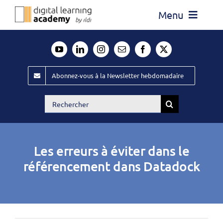
Passer
Menu
au
contenu
Actualité
Média
Abonnez-vous à la Newsletter hebdomadaire
Évènements ILDI
Rechercher:
Offres d’emploi
Goodies
Les erreurs à éviter dans le
Publiez
référencement dans Datadock
Contact