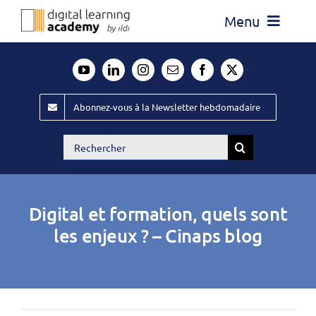
Passer
Menu
au
contenu
Actualité
Média
Abonnez-vous à la Newsletter hebdomadaire
Évènements ILDI
Rechercher:
Offres d’emploi
Goodies
Digital et formation, quels sont
Publiez
les enjeux ? – Cinaps blog
Contact