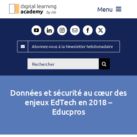
Passer
Menu
au
contenu
Actualité
Média
Abonnez-vous à la Newsletter hebdomadaire
Évènements ILDI
Rechercher:
Offres d’emploi
Goodies
Données et sécurité au cœur des
Publiez
enjeux EdTech en 2018 –
Educpros
Contact