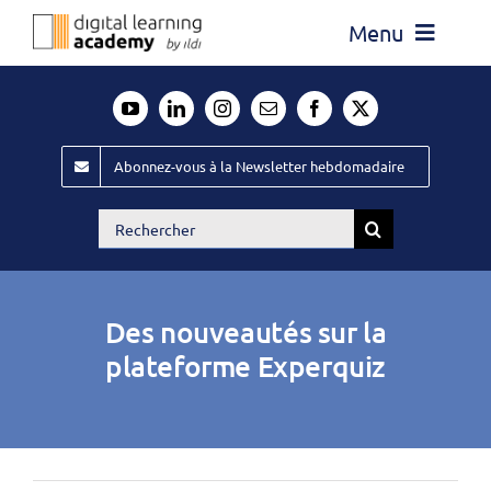
Passer
Menu
au
contenu
Actualité
Média
Abonnez-vous à la Newsletter hebdomadaire
Évènements ILDI
Rechercher:
Offres d’emploi
Goodies
Des nouveautés sur la
Publiez
plateforme Experquiz
Contact