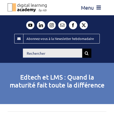
Passer
Menu
au
contenu
Actualité
Média
Abonnez-vous à la Newsletter hebdomadaire
Évènements ILDI
Rechercher:
Offres d’emploi
Goodies
Edtech et LMS : Quand la
Publiez
maturité fait toute la différence
Contact