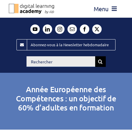
Passer
Menu
au
contenu
Actualité
Média
Abonnez-vous à la Newsletter hebdomadaire
Évènements ILDI
Rechercher:
Offres d’emploi
Goodies
Année Européenne des
Publiez
Compétences : un objectif de
60% d’adultes en formation
Contact