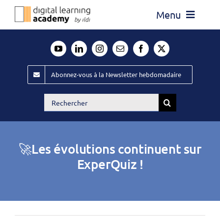
Passer
Menu
au
contenu
Actualité
Média
Abonnez-vous à la Newsletter hebdomadaire
Évènements ILDI
Rechercher:
Offres d’emploi
Goodies
🚀Les évolutions continuent sur
Publiez
ExperQuiz !
Contact