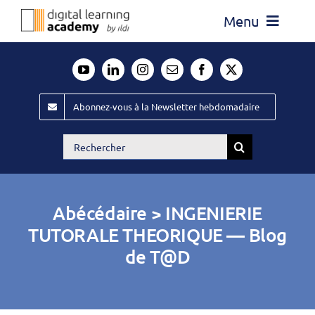
Passer
Menu
au
contenu
Actualité
Média
Abonnez-vous à la Newsletter hebdomadaire
Évènements ILDI
Rechercher:
Offres d’emploi
Goodies
Abécédaire > INGENIERIE
Publiez
TUTORALE THEORIQUE — Blog
de T@D
Contact