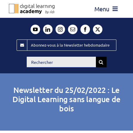
Passer
Menu
au
contenu
Actualité
Média
Abonnez-vous à la Newsletter hebdomadaire
Évènements ILDI
Rechercher:
Offres d’emploi
Goodies
Newsletter du 25/02/2022 : Le
Publiez
Digital Learning sans langue de
bois
Contact