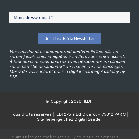
Je m'inscris à la Newsletter
Vos coordonnées demeureront confidentielles, elle ne
seront jamais communiquées à un tiers sans votre accord.
À tout moment vous pourrez vous désabonner en cliquant
sur le lien "Se désabonner" de chacun de nos messages.
Merci de votre intérêt pour la Digital Learning Academy by
ILDI.
© Copyright 2026
|
ILDI
|
Tous droits réservés | ILDI 27bis Bd Diderot – 75012 PARIS |
Site hébergé chez Digital Seeder
Conditions Générales de Vente
Ce site utilise des cookies (et oui…) pour que les éventuels