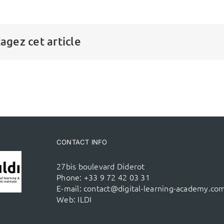
agez cet article
CONTACT INFO
27bis boulevard Diderot
Phone:
+33 9 72 42 03 31
E-mail:
contact@digital-learning-academy.co
Web:
ILDI