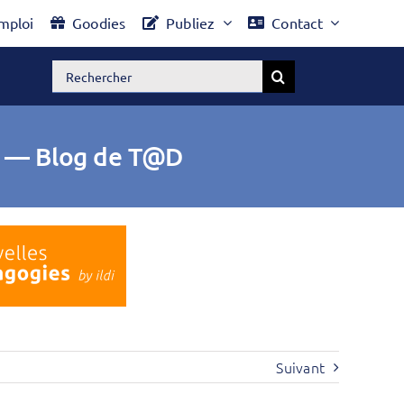
mploi
Goodies
Publiez
Contact
Rechercher:
 — Blog de T@D
Suivant