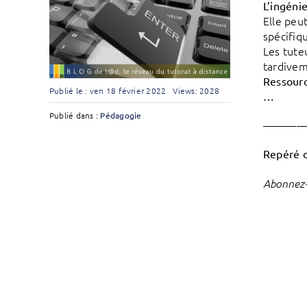
L’ingénie
Elle peu
spécifiq
Les tute
tardivem
Ressourc
Publié le : ven 18 février 2022
Views: 2028
…
Publié dans :
Pédagogie
———
Repéré 
Abonnez-