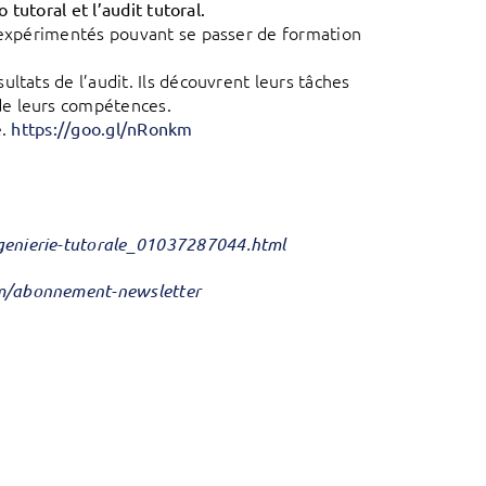
 tutoral et l’audit tutoral.
s expérimentés pouvant se passer de formation
ltats de l’audit. Ils découvrent leurs tâches
de leurs compétences.
e.
https://goo.gl/nRonkm
genierie-tutorale_01037287044.html
om/abonnement-newsletter