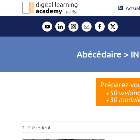
Passer
Actual
au
contenu
Abécédaire > 
Précédent