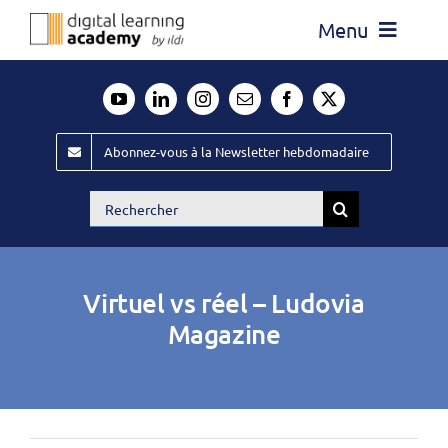
Passer
Menu
au
contenu
Actualité
Média
Abonnez-vous à la Newsletter hebdomadaire
Évènements ILDI
Rechercher:
Offres d’emploi
Goodies
Virtuel vs réel – Ludovia
Publiez
Magazine
Contact