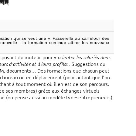
Share
Share
Share
on
on
on
linkedin
facebook
ormation qui se veut une « Passerelle au carrefour des
twitter
ouvelle : la formation continue attirer les nouveaux
sposant du moteur pour «
orienter les salariés dans
« . Suggestions du
rs d’activités et à leurs profils
, QCM, documents… Des formations que chacun peut
 au bureau ou en déplacement (pour autant que l’on
achant à tout moment où il en est de son parcours.
e ses membres) grâce aux échanges virtuels
arché (on pense aussi au modèle tvdesentrepreneurs).