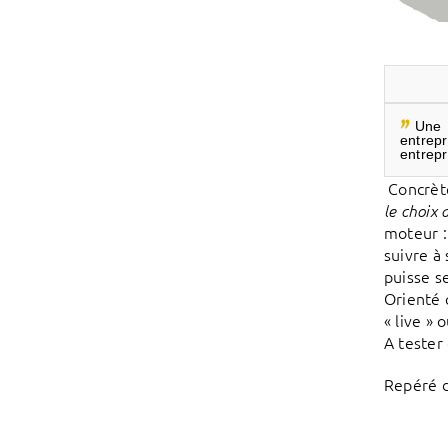
Une 
entrep
entrep
Concrète
le choix 
moteur :
suivre à
puisse s
Orienté 
« live »
A tester
Repéré 