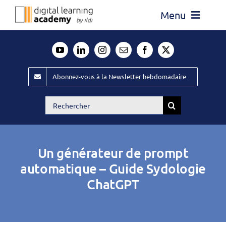
Passer
Menu
au
contenu
Actualité
Média
Abonnez-vous à la Newsletter hebdomadaire
Évènements ILDI
Rechercher:
Offres d’emploi
Goodies
Un générateur de prompt
Publiez
automatique – Guide Sydologie
ChatGPT
Contact