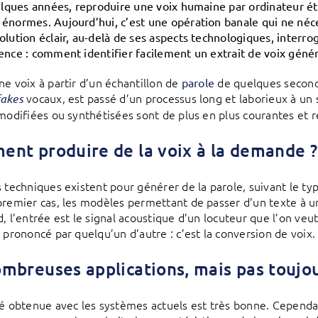
uelques années, reproduire une voix humaine par ordinateur 
énormes. Aujourd’hui, c’est une opération banale qui ne né
lution éclair, au-delà de ses aspects technologiques, interroge
ence : comment identifier facilement un extrait de voix génér
ne voix à partir d’un échantillon de
de quelques seconde
parole
vocaux, est passé d’un processus long et laborieux à un se
akes
modifiées ou synthétisées sont de plus en plus courantes et réal
nt produire de la voix à la demande ?
s techniques existent pour générer de la parole, suivant le ty
premier cas, les modèles permettant de passer d’un texte à un 
, l’entrée est le signal acoustique d’un locuteur que l’on veut
é prononcé par quelqu’un d’autre : c’est la conversion de voix.
mbreuses applications, mais pas toujo
té obtenue avec les systèmes actuels est très bonne. Cependan