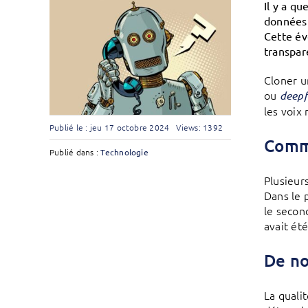
Il y a q
données 
Cette évo
transpar
Cloner u
ou
deepf
les voix 
Publié le : jeu 17 octobre 2024
Views: 1392
Comme
Publié dans :
Technologie
Plusieur
Dans le 
le second
avait ét
De no
La quali