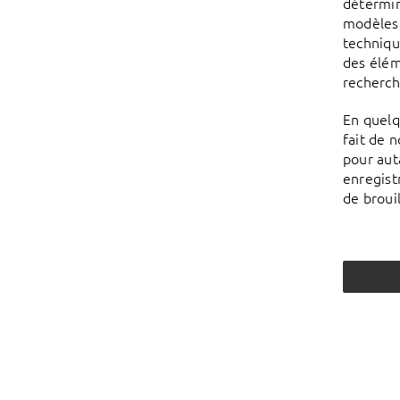
détermin
modèles.
techniqu
des éléme
recherch
En quelq
fait de 
pour auta
enregist
de brouil