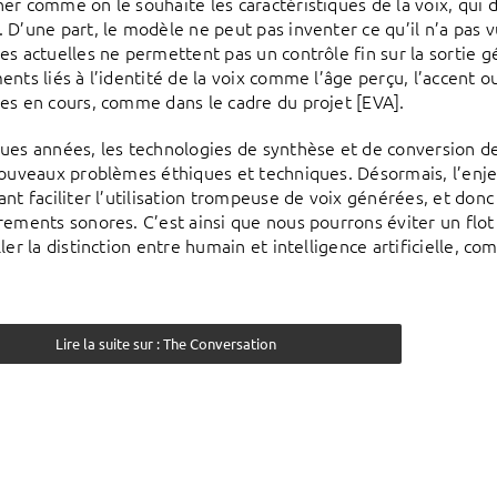
er comme on le souhaite les caractéristiques de la voix, qui 
 D’une part, le modèle ne peut pas inventer ce qu’il n’a pas v
es actuelles ne permettent pas un contrôle fin sur la sortie g
nts liés à l’identité de la voix comme l’âge perçu, l’accent ou
es en cours, comme dans le cadre du projet [EVA].
ues années, les technologies de synthèse et de conversion de 
nouveaux problèmes éthiques et techniques. Désormais, l’enje
nt faciliter l’utilisation trompeuse de voix générées, et donc de
rements sonores. C’est ainsi que nous pourrons éviter un flo
ler la distinction entre humain et intelligence artificielle, c
Lire la suite sur : The Conversation