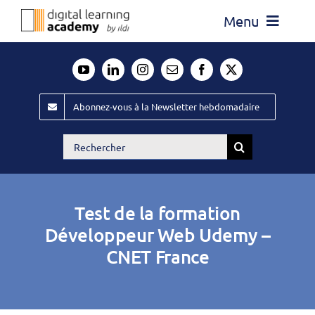
Passer
Menu
au
contenu
Actualité
Média
Abonnez-vous à la Newsletter hebdomadaire
Évènements ILDI
Rechercher:
Offres d’emploi
Goodies
Test de la formation
Publiez
Développeur Web Udemy –
CNET France
Contact