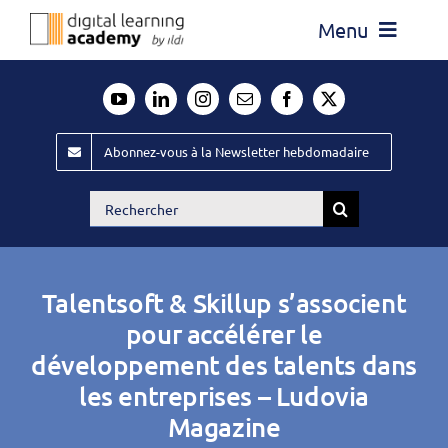
Passer
Menu
au
contenu
Actualité
Média
Abonnez-vous à la Newsletter hebdomadaire
Évènements ILDI
Rechercher:
Offres d’emploi
Goodies
Talentsoft & Skillup s’associent
Publiez
pour accélérer le
développement des talents dans
Contact
les entreprises – Ludovia
Magazine